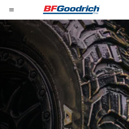
Go to page content
Go to page navigation