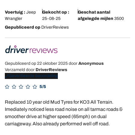
Voertuig :
Jeep
Gekocht op :
Geschat aantal
Wrangler
25-08-25
afgelegde mijlen
3500
Gepubliceerd op
DriverReviews
Gepubliceerd op 22 oktober 2025
door
Anonymous
Verzameld door
DriverReviews
Geverifieerde beoordeling
5/5
Replaced 10 year old Mud Tyres for KO3 All Terrain.
Imediately noticed less road noise on all tarmac roads &
smoother drive at higher speed (65mph) on dual
carriageway. Also already performed well off road.