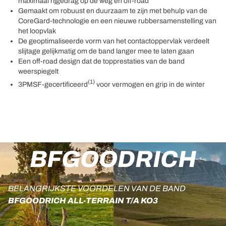
maximaal rijgedrag op de weg en off-road
Gemaakt om robuust en duurzaam te zijn met behulp van de
CoreGard-technologie en een nieuwe rubbersamenstelling van
het loopvlak
De geoptimaliseerde vorm van het contactoppervlak verdeelt
slijtage gelijkmatig om de band langer mee te laten gaan
Een off-road design dat de topprestaties van de band
weerspiegelt
(1)
3PMSF-gecertificeerd
voor vermogen en grip in de winter
BFGOODRICH
BELANGRIJKSTE VOORDELEN VAN DE BAND
BFGOODRICH ALL-TERRAIN T/A KO3