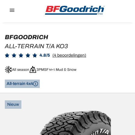
Go to page content
Go to page navigation
BFGOODRICH
ALL-TERRAIN T/A KO3
4.8/5
(4 beoordelingen)
All season
3PMSF
Mud & Snow
All-terrain 4x4
Nieuw