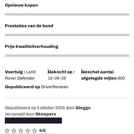
Opnieuw kopen
5
Prestaties van de band
5
Prijs-kwaliteitverhouding
4
Voertuig :
Land
Gekocht op :
Geschat aantal
Rover Defender
13-09-25
afgelegde mijlen
600
Gepubliceerd op
DriverReviews
Gepubliceerd op 3 oktober 2025
door
Gleggo
Verzameld door
Skeepers
Niet-geverifieerde beoordeling
4/5