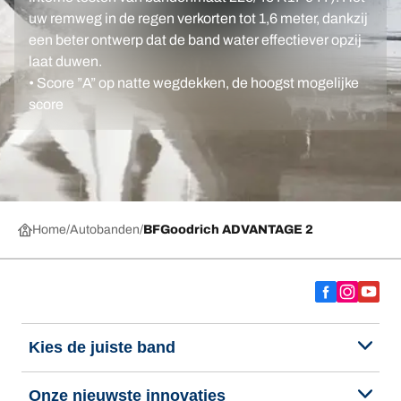
uw remweg in de regen verkorten tot 1,6 meter, dankzij
een beter ontwerp dat de band water effectiever opzij
laat duwen.
• Score ”A” op natte wegdekken, de hoogst mogelijke
score
Home
Autobanden
BFGoodrich ADVANTAGE 2
Kies de juiste band
Onze nieuwste innovaties