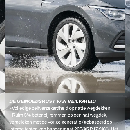
DE GEMOEDSRUST VAN VEILIGHEID
• Volledige zelfverzekerdheid op natte wegdekken.
• Ruim 5% beter bij remmen op een nat wegdek,
vergeleken met de vorige generatie (gebaseerd op
interne testen van bandenmaat 225/45 R17 94Y). Het