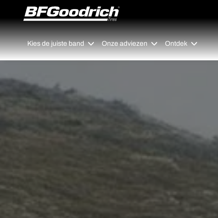
Go to page content
Go to page navigation
Kies de juiste band
Onze adviezen
Ontdek