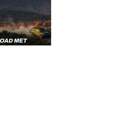
OAD MET
OODRICH
DEN
ASSEN AAN
ERNE