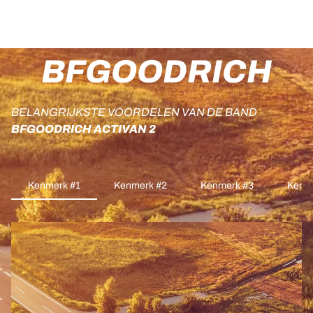
BFGOODRICH
BELANGRIJKSTE VOORDELEN VAN DE BAND
BFGOODRICH ACTIVAN 2
Kenmerk #1
Kenmerk #2
Kenmerk #3
Kenm