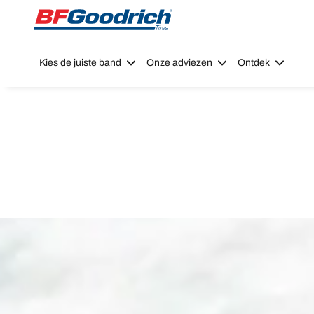
Go to page content
Go to page navigation
Kies de juiste band
Onze adviezen
Ontdek