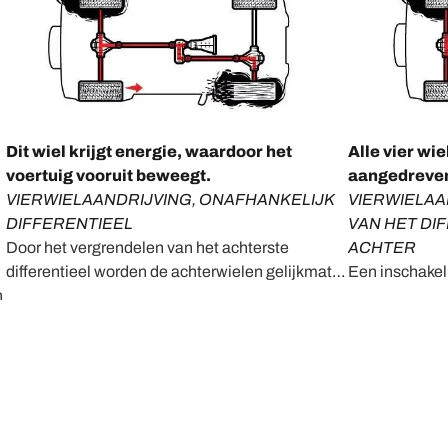
‎Dit wiel krijgt energie, waardoor het
‎Alle vier w
voertuig vooruit beweegt.
aangedreve
VIERWIELAANDRIJVING, ONAFHANKELIJK
VIERWIELAA
DIFFERENTIEEL
VAN HET DI
Door het vergrendelen van het achterste
ACHTER
differentieel worden de achterwielen gelijkmatig
Een inschakel
n
aangedreven, ongeacht het gripniveau. Zolang
4WD stand bev
één van die wielen grip heeft, kunt u uit de
beide assen za
modder komen.
ongeacht de 
banaan dus!​​​​​​​