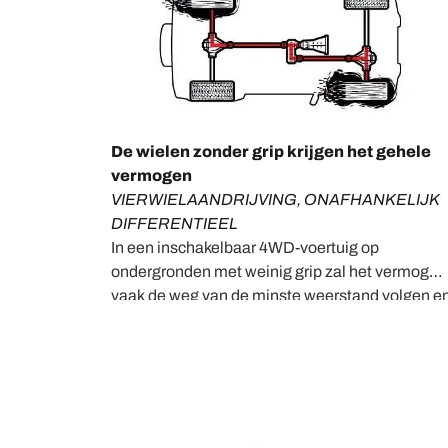
‎De wielen zonder grip krijgen het gehele
vermogen
VIERWIELAANDRIJVING, ONAFHANKELIJK
DIFFERENTIEEL
In een inschakelbaar 4WD-voertuig op
ondergronden met weinig grip zal het vermogen
vaak de weg van de minste weerstand volgen e
naar het wiel gaan dat het makkelijkste draait.
Dit betekent dat de banden met de meeste grip
niet worden aangedreven, en uw voertuig
doorslipt