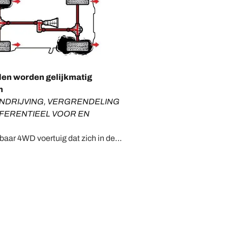
ielen worden gelijkmatig
n
NDRIJVING, VERGRENDELING
FFERENTIEEL VOOR EN
baar 4WD voertuig dat zich in de
indt met vergrendelingen in
l alle vier de wielen aandrijven,
ondergronden. Gaan met de