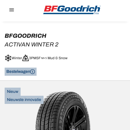
Go to page content
Go to page navigation
BFGOODRICH
ACTIVAN WINTER 2
Winter
3PMSF
Mud & Snow
Bestelwagen
Nieuw
Nieuwste innovatie