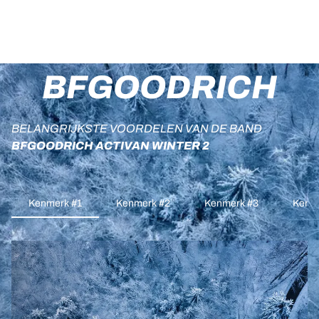
BFGOODRICH
BELANGRIJKSTE VOORDELEN VAN DE BAND
BFGOODRICH ACTIVAN WINTER 2
Kenmerk #1
Kenmerk #2
Kenmerk #3
Kenm