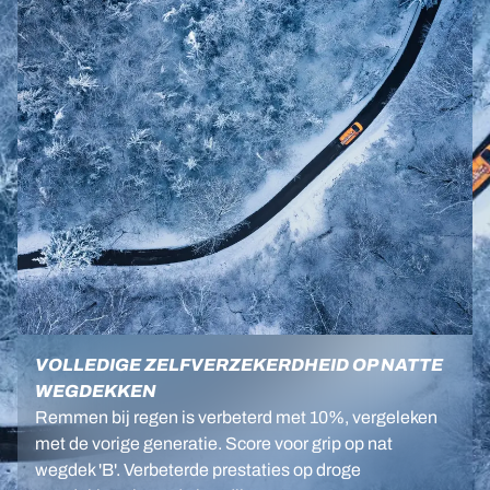
VOLLEDIGE ZELFVERZEKERDHEID OP NATTE
WEGDEKKEN
Remmen bij regen is verbeterd met 10%, vergeleken
met de vorige generatie. Score voor grip op nat
wegdek 'B'. Verbeterde prestaties op droge