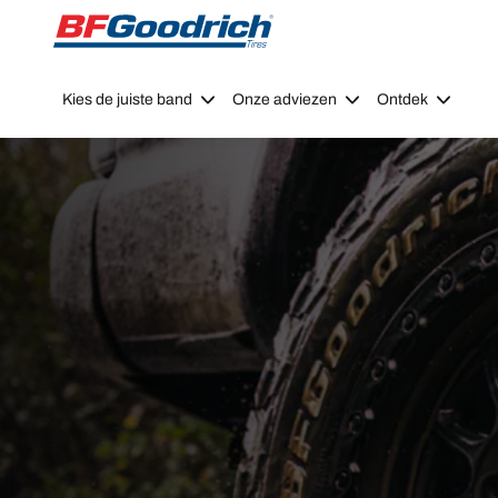
Go to page content
Go to page navigation
Kies de juiste band
Onze adviezen
Ontdek