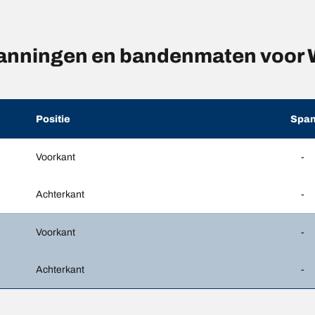
anningen en bandenmaten voo
Positie
Span
Voorkant
-
Achterkant
-
Voorkant
-
Achterkant
-