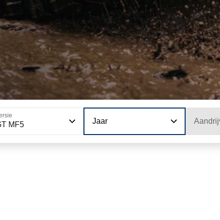
ersie
Jaar
Aandrij
GT MF5