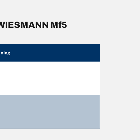
r WIESMANN Mf5
ning