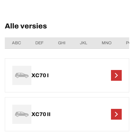
Alle versies
ABC
DEF
GHI
JKL
MNO
PQ
XC70 I
XC70 II