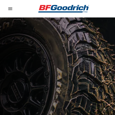
Go to page content
Go to page navigation