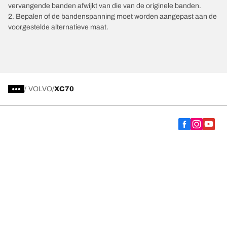
vervangende banden afwijkt van die van de originele banden.
2. Bepalen of de bandenspanning moet worden aangepast aan de
voorgestelde alternatieve maat.
/
VOLVO
XC70
Kies de juiste band
Onze nieuwste innovaties
Wij zijn BFGoodrich