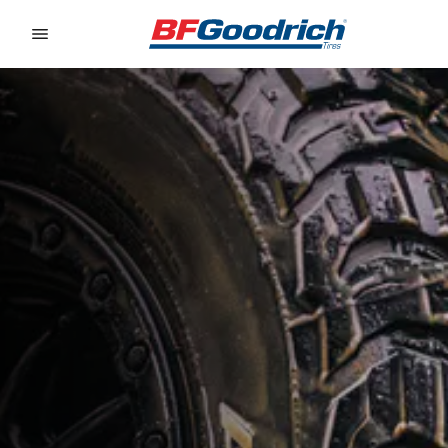
Go to page content
Go to page navigation