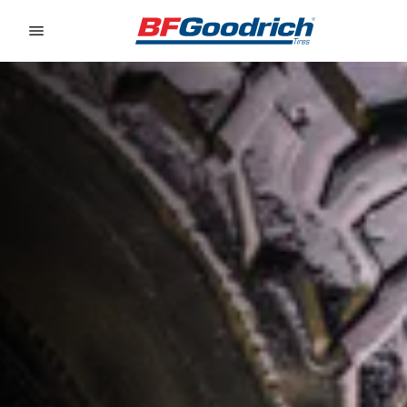
Go to page content
Go to page navigation