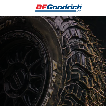
Go to page content
Go to page navigation