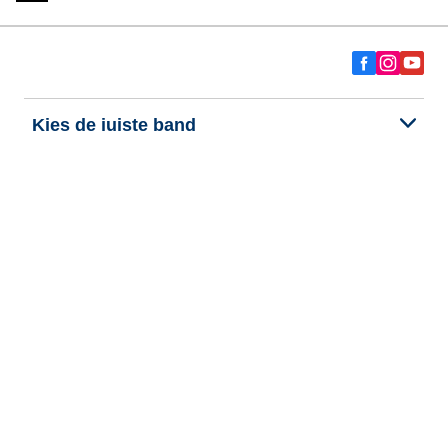
Kies de juiste band
Onze nieuwste innovaties
Wij zijn BFGoodrich
Hulp en ondersteuning
Persoonlijke gegevens
Cookies
Wettelijke vermeldingen