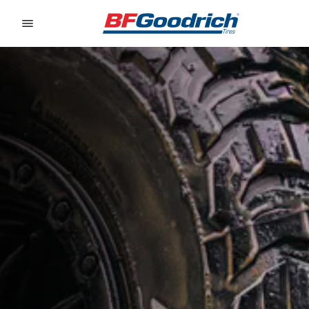
Go to page content
Go to page navigation