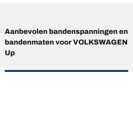
Aanbevolen bandenspanningen en
bandenmaten voor VOLKSWAGEN
Up
Bandenmaat
Positie
Spanning
185/50 R 16 81T
Voorkant
-
185/50 R 16 81T
Achterkant
-