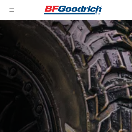
Go to page content
Go to page navigation