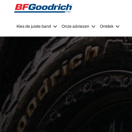
Go to page content
Go to page navigation
Kies de juiste band
Onze adviezen
Ontdek