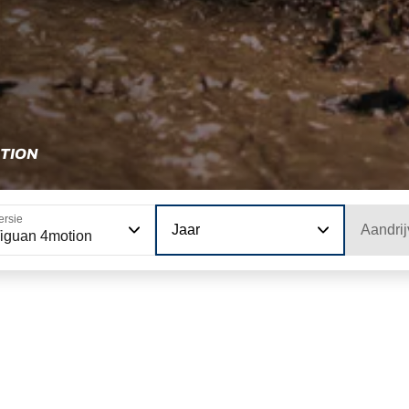
TION
ersie
Jaar
Aandrij
iguan 4motion