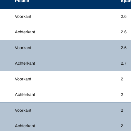
Positie
Span
Voorkant
2.6
Achterkant
2.6
Voorkant
2.6
Achterkant
2.7
Voorkant
2
Achterkant
2
Voorkant
2
Achterkant
2