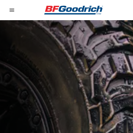
Go to page content
Go to page navigation