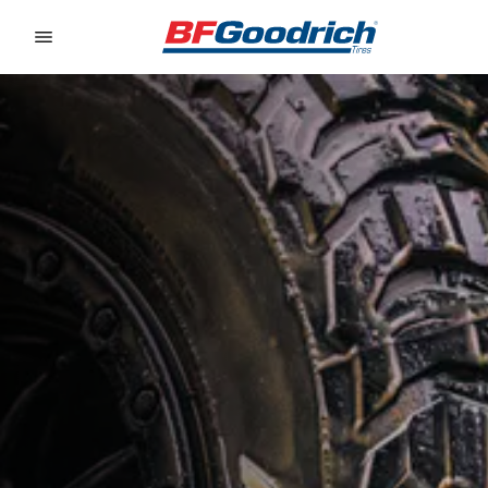
Go to page content
Go to page navigation