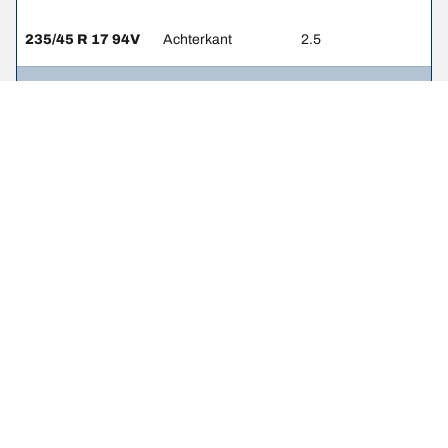
235/45 R 17 94V
Achterkant
2.5
235/40 R 18 95V
Voorkant
2.5
235/40 R 18 95V
Achterkant
2.5
Wettelijke vermeldingen
De weergegeven belastings- en/of snelheidsindexen kunnen
enigszins afwijken van de oorspronkelijke maat die op het label van
het voertuig is vermeld. Als gekwalificeerde professional kan uw
bandendealer: