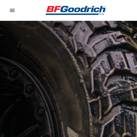
Go to page content
Go to page navigation