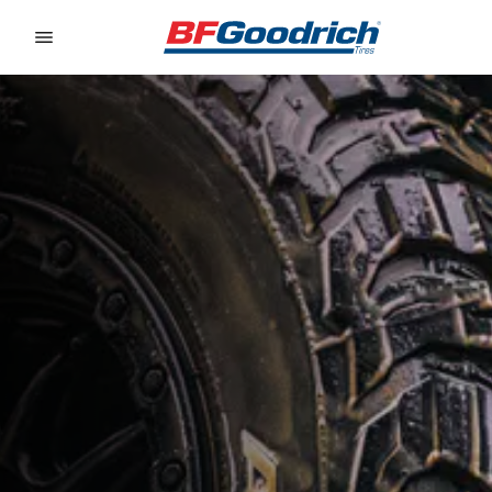
Go to page content
Go to page navigation