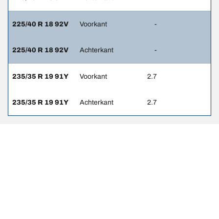
225/40 R 18 92V
Voorkant
-
225/40 R 18 92V
Achterkant
-
235/35 R 19 91Y
Voorkant
2.7
235/35 R 19 91Y
Achterkant
2.7
Wettelijke vermeldingen
De weergegeven belastings- en/of snelheidsindexen kunnen