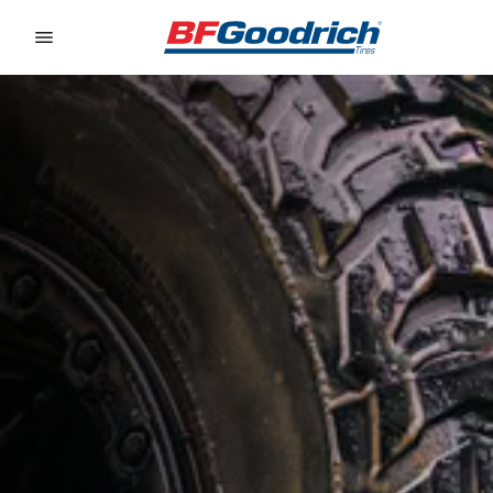
Go to page content
Go to page navigation