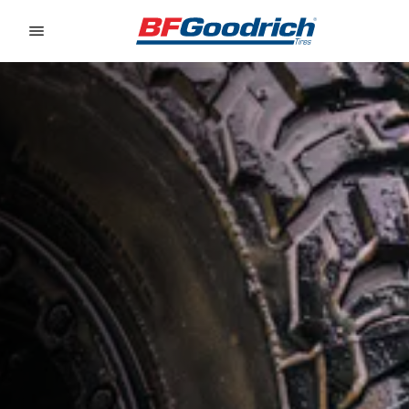
Go to page content
Go to page navigation