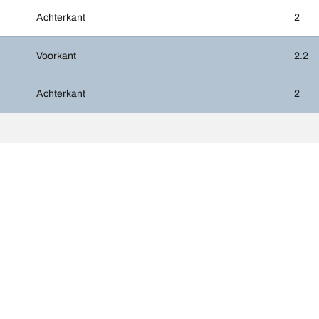
Achterkant
2
Voorkant
2.2
Achterkant
2
Uw configuratie
unnen enigszins afwijken van de oorspronkelijke maat die op het label v