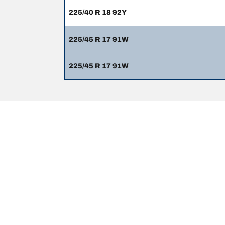
225/40 R 18 92Y
225/45 R 17 91W
225/45 R 17 91W
Wettelijke vermeldingen
De weergegeven belastings- en/of snelheidsindexen k