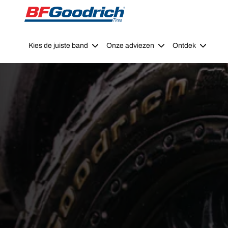
Go to page content
Go to page navigation
Kies de juiste band
Onze adviezen
Ontdek