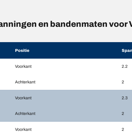
anningen en bandenmaten voo
Positie
Span
Voorkant
2.2
Achterkant
2
Voorkant
2.3
Achterkant
2
Voorkant
2