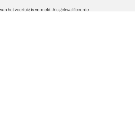
an het voertuig is vermeld. Als gekwalificeerde
Hulp en ondersteuning
 is de van uw voertuig?
Neem contact met ons op