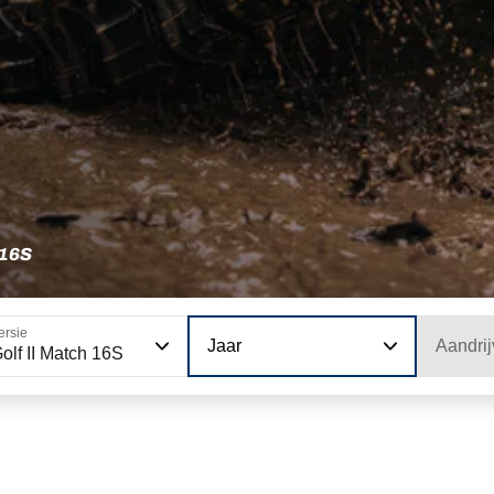
16S
ersie
Jaar
Aandrij
olf II Match 16S