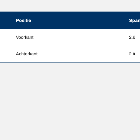
Positie
Span
Voorkant
2.6
Achterkant
2.4