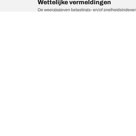
Wettelijke vermeldingen
De weergegeven belastings- en/of snelheidsindexen k
professional kan uw bandendealer:
1. Controleren of de belastings- en/of snelheidsind
2. Bepalen of de bandenspanning moet worden aang
/
Golf
Golf II Match 16S
Kies de juiste band
Onze nieuw
Per seizoen, categorie of gamma
BFGoodrich Al