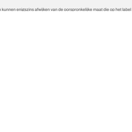
unnen enigszins afwijken van de oorspronkelijke maat die op het label v
ex van de vervangende banden afwijkt van die van de originele banden.
epast aan de voorgestelde alternatieve maat.
Uw configuratie
ste innovaties
Wij zijn BFGoodrich
Wat
l-Terrain T/A KO3
Onze geschiedenis