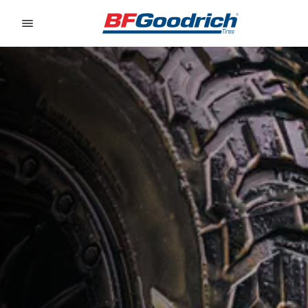
Go to page content
Go to page navigation