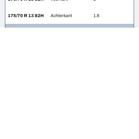
175/70 R 13 82H
Achterkant
1.8
185/60 R 14 82H
Voorkant
2
185/60 R 14 82H
Achterkant
1.8
Wettelijke vermeldingen
De weergegeven belastings- en/of snelheidsindexen kunnen
enigszins afwijken van de oorspronkelijke maat die op het label van
het voertuig is vermeld. Als gekwalificeerde professional kan uw
bandendealer: