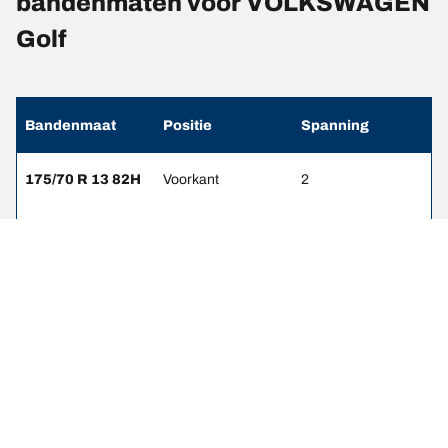
bandenmaten voor VOLKSWAGEN
Golf
Bandenmaat
Positie
Spanning
175/70 R 13 82H
Voorkant
2
175/70 R 13 82H
Achterkant
1.8
185/60 R 14 82H
Voorkant
2
185/60 R 14 82H
Achterkant
1.8