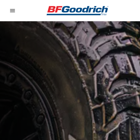
Go to page content
Go to page navigation