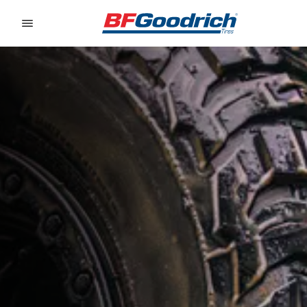
Go to page content
Go to page navigation