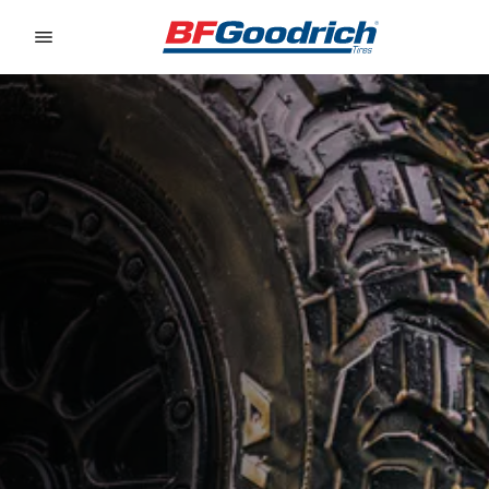
Go to page content
Go to page navigation