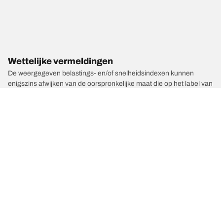
Wettelijke vermeldingen
De weergegeven belastings- en/of snelheidsindexen kunnen
enigszins afwijken van de oorspronkelijke maat die op het label van
het voertuig is vermeld. Als gekwalificeerde professional kan uw
bandendealer:
1. Controleren of de belastings- en/of snelheidsindex van de
vervangende banden afwijkt van die van de originele banden.
2. Bepalen of de bandenspanning moet worden aangepast aan de
voorgestelde alternatieve maat.
/
Caravelle
Caravelle 4Motion T7