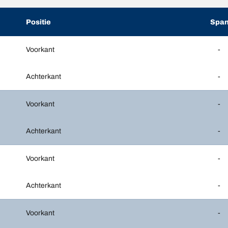
Positie
Span
Voorkant
-
Achterkant
-
Voorkant
-
Achterkant
-
Voorkant
-
Achterkant
-
Voorkant
-