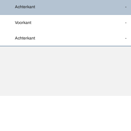
Achterkant
-
Voorkant
-
Achterkant
-
unnen enigszins afwijken van de oorspronkelijke maat die op het label v