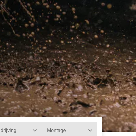
drijving
Montage