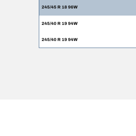
245/45 R 18 96W
245/40 R 19 94W
245/40 R 19 94W
Wettelijke vermeldingen
De weergegeven belastings- en/of snelheidsindexen k