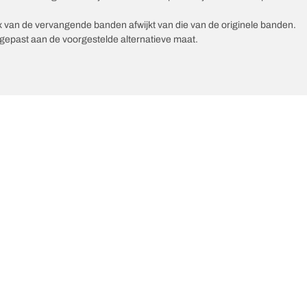
ex van de vervangende banden afwijkt van die van de originele banden.
epast aan de voorgestelde alternatieve maat.
Uw configuratie
ste innovaties
Wij zijn BFGoodrich
l-Terrain T/A KO3
Onze geschiedenis
ail-Terrain T/A