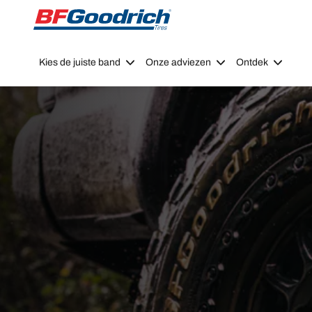
Go to page content
Go to page navigation
Kies de juiste band
Onze adviezen
Ontdek