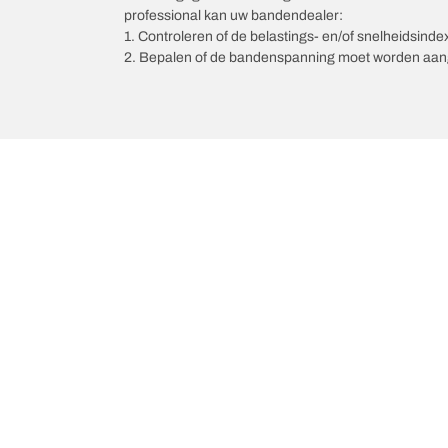
professional kan uw bandendealer:
1. Controleren of de belastings- en/of snelheidsind
2. Bepalen of de bandenspanning moet worden aang
/
Automerken
VINFAST
Kies de juiste band
Onze nieuw
Per seizoen, categorie of gamma
BFGoodrich Al
Offroadbanden
BFGoodrich Tr