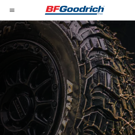
Go to page content
Go to page navigation