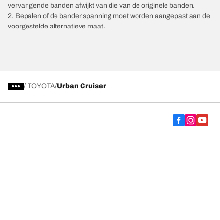
vervangende banden afwijkt van die van de originele banden.
2. Bepalen of de bandenspanning moet worden aangepast aan de
voorgestelde alternatieve maat.
/
TOYOTA
Urban Cruiser
Kies de juiste band
Onze nieuwste innovaties
Wij zijn BFGoodrich