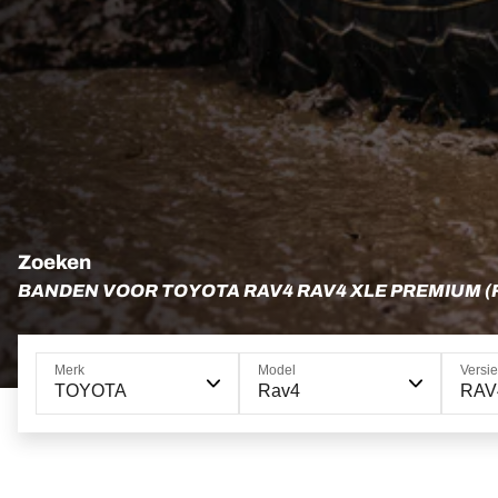
Zoeken
BANDEN VOOR TOYOTA RAV4 RAV4 XLE PREMIUM (
Merk
Model
Versie
TOYOTA
Rav4
RAV