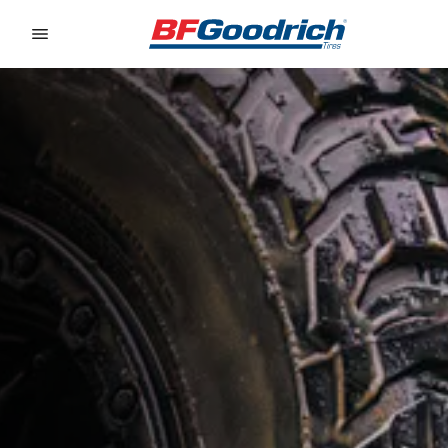
Go to page content
Go to page navigation