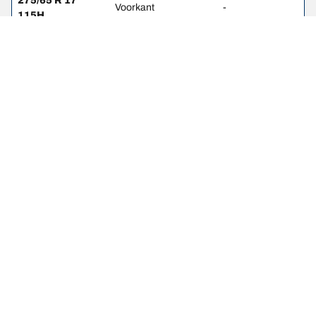
275/65 R 17
Voorkant
-
115H
275/65 R 17
Achterkant
-
115H
275/70 R 16
Voorkant
2
114S
275/70 R 16
Achterkant
2.2
114S
Wettelijke vermeldingen