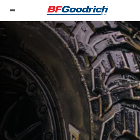
Go to page content
Go to page navigation