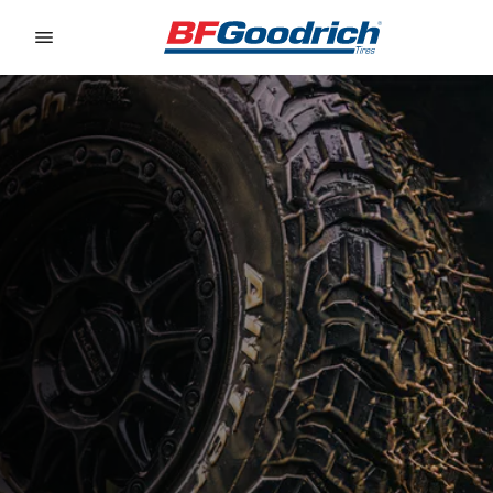
Go to page content
Go to page navigation