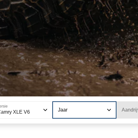
ersie
Jaar
Aandrij
Camry XLE V6