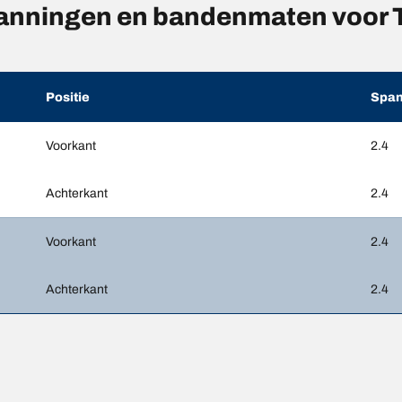
anningen en bandenmaten voor
Positie
Span
Voorkant
2.4
Achterkant
2.4
Voorkant
2.4
Achterkant
2.4