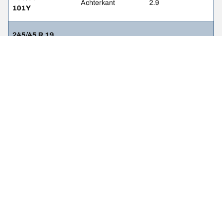
Achterkant
2.9
101Y
245/45 R 19
Voorkant
2.9
102Y
245/45 R 19
Achterkant
2.9
102Y
245/35 R 21
Voorkant
-
96(Y)
265/35 R 21
Achterkant
-
101(Y)