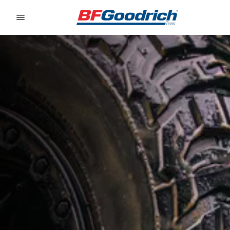
Go to page content
Go to page navigation