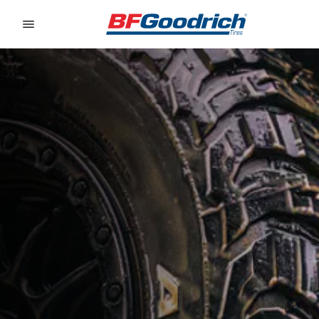
Go to page content
Go to page navigation