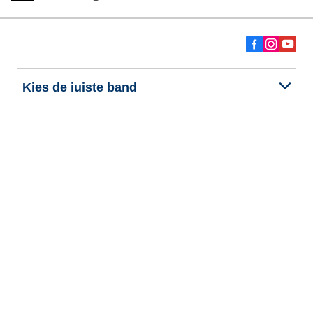
Kies de juiste band
Onze nieuwste innovaties
Wij zijn BFGoodrich
Hulp en ondersteuning
Persoonlijke gegevens
Cookies
Wettelijke vermeldingen