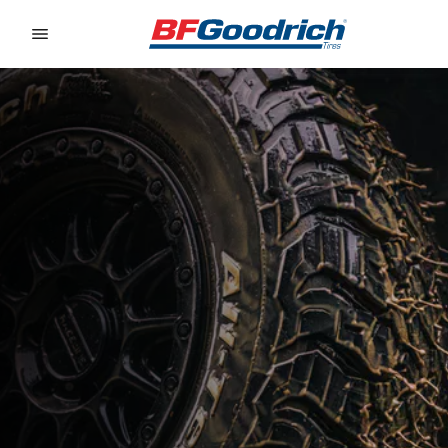
Go to page content
Go to page navigation