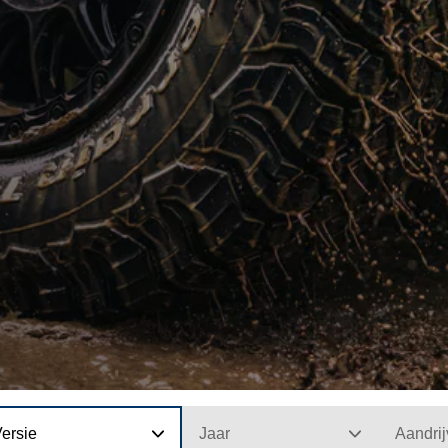
ersie
Jaar
Aandrij