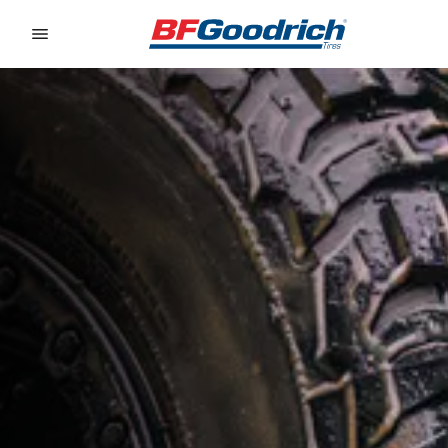
Go to page content
Go to page navigation