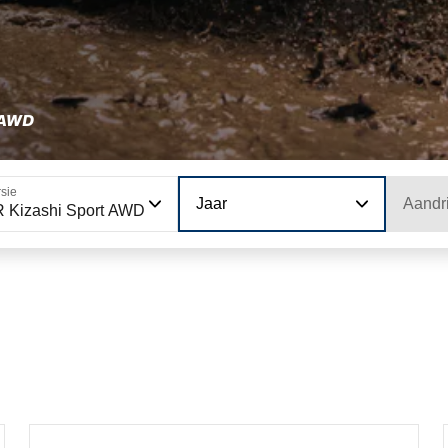
 AWD
sie
Jaar
Aandri
 Kizashi Sport AWD