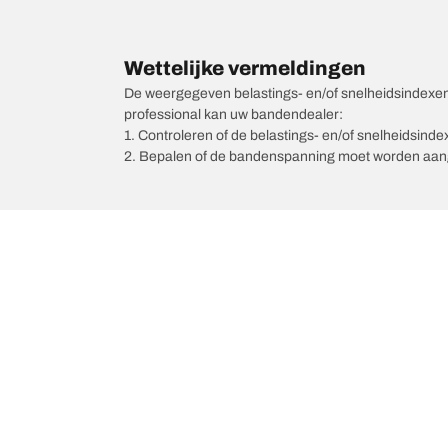
Wettelijke vermeldingen
De weergegeven belastings- en/of snelheidsindexen k
professional kan uw bandendealer:
1. Controleren of de belastings- en/of snelheidsind
2. Bepalen of de bandenspanning moet worden aang
/
Kizashi
FR Kizashi Sport AWD