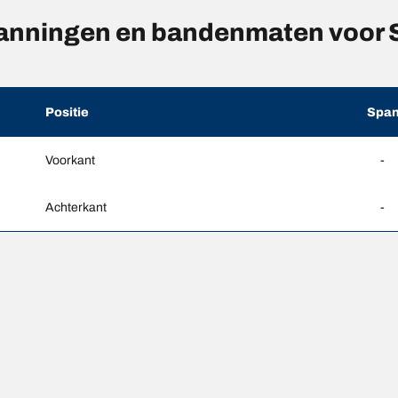
nningen en bandenmaten voor 
Positie
Span
Voorkant
-
Achterkant
-