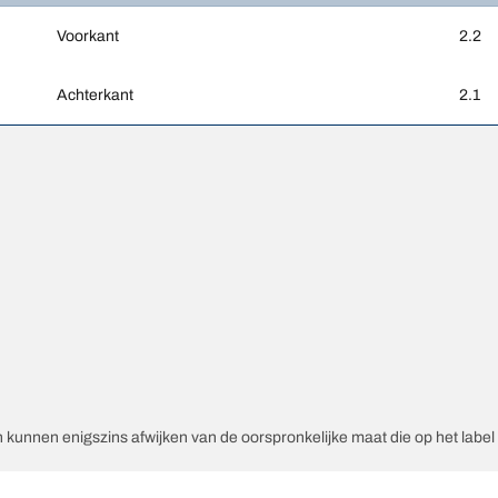
Voorkant
2.2
Achterkant
2.1
unnen enigszins afwijken van de oorspronkelijke maat die op het label v
ex van de vervangende banden afwijkt van die van de originele banden.