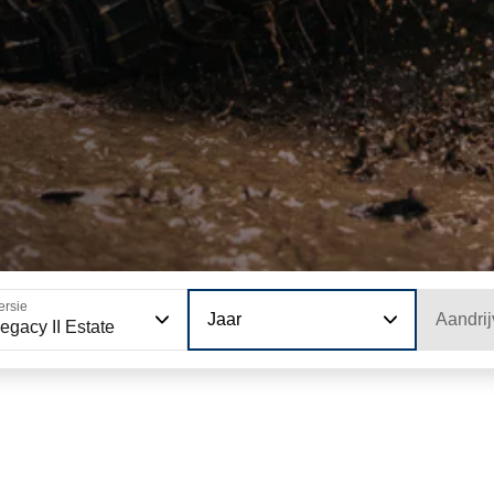
ersie
Jaar
Aandrij
egacy II Estate