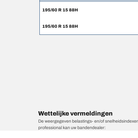
195/60 R 15 88H
195/60 R 15 88H
Wettelijke vermeldingen
De weergegeven belastings- en/of snelheidsindexen k
professional kan uw bandendealer:
1. Controleren of de belastings- en/of snelheidsind