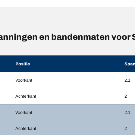
anningen en bandenmaten voor
Positie
Span
Voorkant
2.1
Achterkant
2
Voorkant
2.1
Achterkant
2