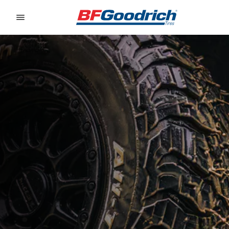
Go to page content
Go to page navigation