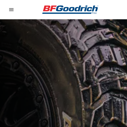
Go to page content
Go to page navigation