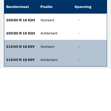
Bandenmaat
Positie
Spanning
205/60 R 16 92H
Voorkant
-
205/60 R 16 92H
Achterkant
-
215/45 R 18 89V
Voorkant
-
215/45 R 18 89V
Achterkant
-
Wettelijke vermeldingen