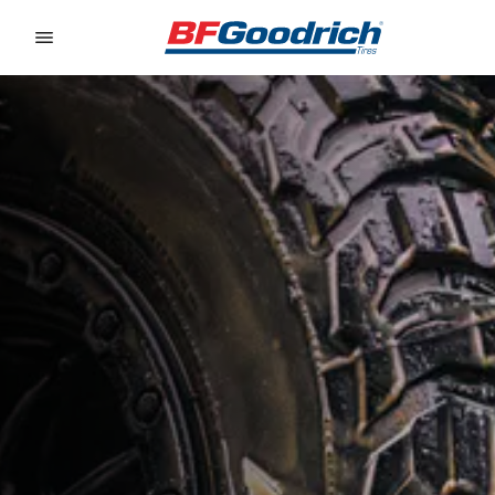
Go to page content
Go to page navigation