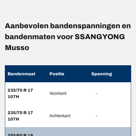
Aanbevolen bandenspanningen en
bandenmaten voor SSANGYONG
Musso
Bandenmaat
Positie
Spanning
235/70 R 17
Voorkant
-
107H
235/70 R 17
Achterkant
-
107H
255/60 R 18