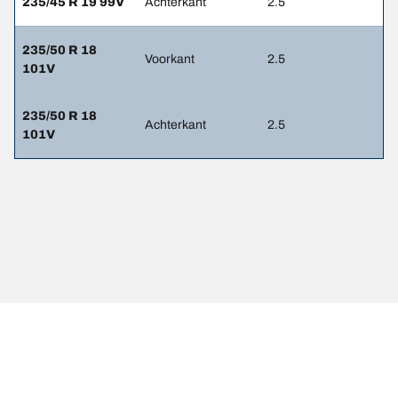
235/45 R 19 99V
Achterkant
2.5
235/50 R 18
Voorkant
2.5
101V
235/50 R 18
Achterkant
2.5
101V
Wettelijke vermeldingen
De weergegeven belastings- en/of snelheidsindexen kunnen
enigszins afwijken van de oorspronkelijke maat die op het label van
het voertuig is vermeld. Als gekwalificeerde professional kan uw
bandendealer: