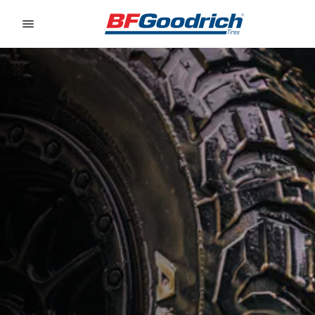
Go to page content
Go to page navigation