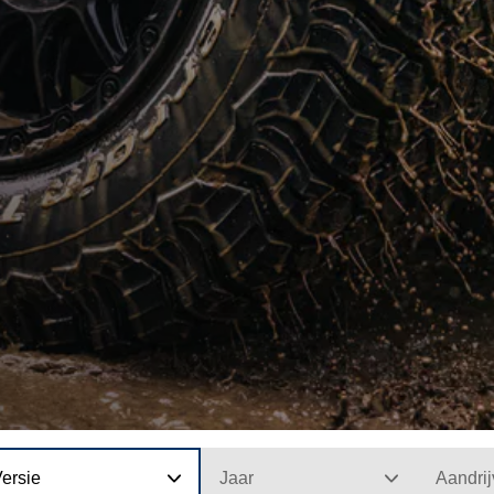
ersie
Jaar
Aandrij