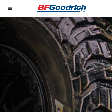
Go to page content
Go to page navigation