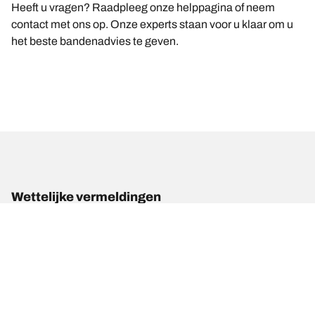
Heeft u vragen? Raadpleeg onze helppagina of neem
contact met ons op. Onze experts staan voor u klaar om u
het beste bandenadvies te geven.
Wettelijke vermeldingen
De weergegeven belastings- en/of snelheidsindexen kunnen
enigszins afwijken van de oorspronkelijke maat die op het label van
het voertuig is vermeld. Als gekwalificeerde professional kan uw
bandendealer:
1. Controleren of de belastings- en/of snelheidsindex van de
vervangende banden afwijkt van die van de originele banden.
2. Bepalen of de bandenspanning moet worden aangepast aan de