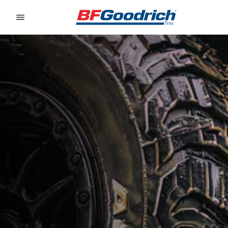
Go to page content
Go to page navigation