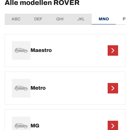
Alle modellen ROVER
ABC
DEF
GHI
JKL
MNO
PQ
Maestro
Metro
MG